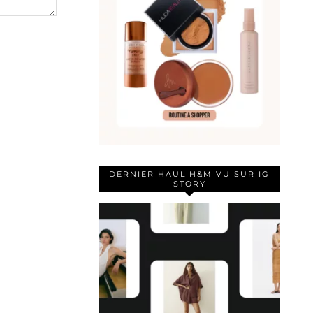
DERNIER HAUL H&M VU SUR IG
STORY