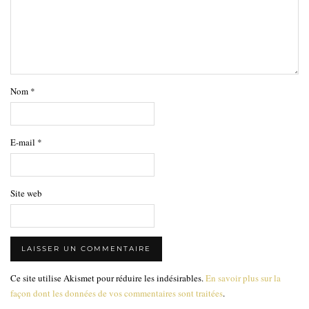
Nom
*
E-mail
*
Site web
Ce site utilise Akismet pour réduire les indésirables.
En savoir plus sur la
façon dont les données de vos commentaires sont traitées
.