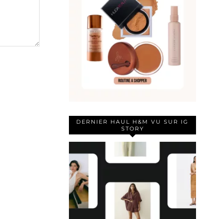
DERNIER HAUL H&M VU SUR IG
STORY