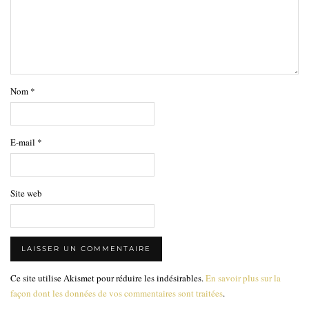
Nom
*
E-mail
*
Site web
Ce site utilise Akismet pour réduire les indésirables.
En savoir plus sur la
façon dont les données de vos commentaires sont traitées
.