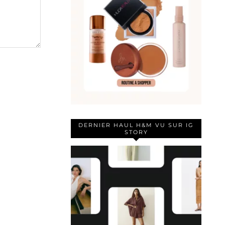
DERNIER HAUL H&M VU SUR IG
STORY