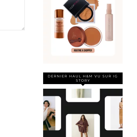
DERNIER HAUL H&M VU SUR IG
STORY