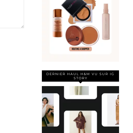
DERNIER HAUL H&M VU SUR IG
STORY