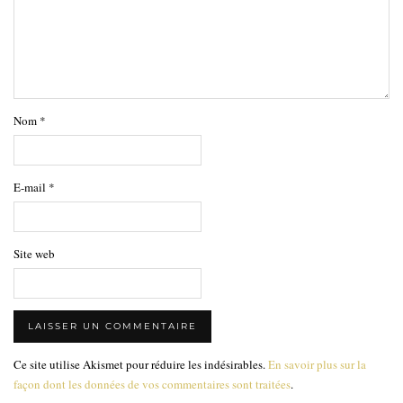
Nom
*
E-mail
*
Site web
Ce site utilise Akismet pour réduire les indésirables.
En savoir plus sur la
façon dont les données de vos commentaires sont traitées
.