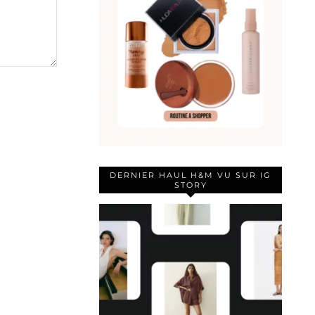
DERNIER HAUL H&M VU SUR IG
STORY