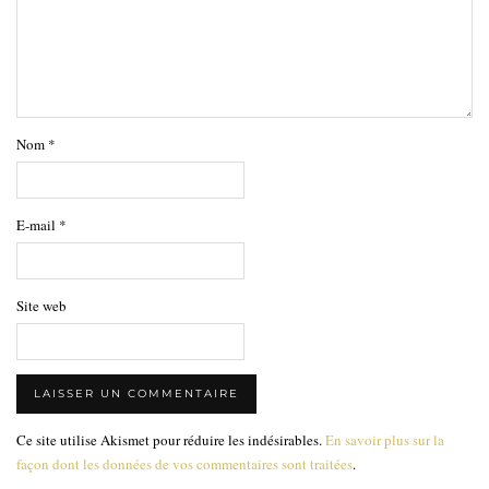
Nom
*
E-mail
*
Site web
Ce site utilise Akismet pour réduire les indésirables.
En savoir plus sur la
façon dont les données de vos commentaires sont traitées
.