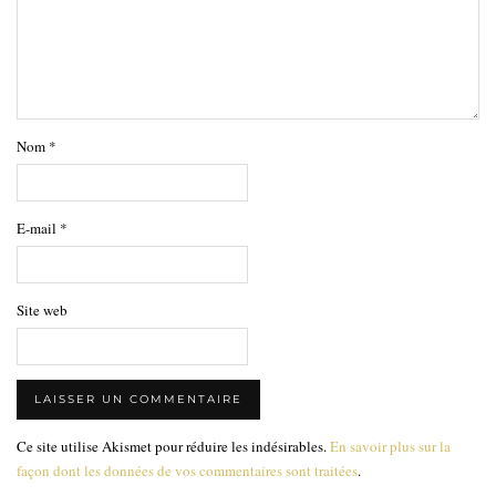
Nom
*
E-mail
*
Site web
Ce site utilise Akismet pour réduire les indésirables.
En savoir plus sur la
façon dont les données de vos commentaires sont traitées
.