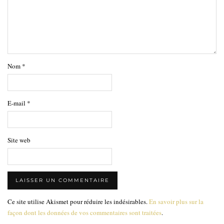
Nom
*
E-mail
*
Site web
Ce site utilise Akismet pour réduire les indésirables.
En savoir plus sur la
façon dont les données de vos commentaires sont traitées
.