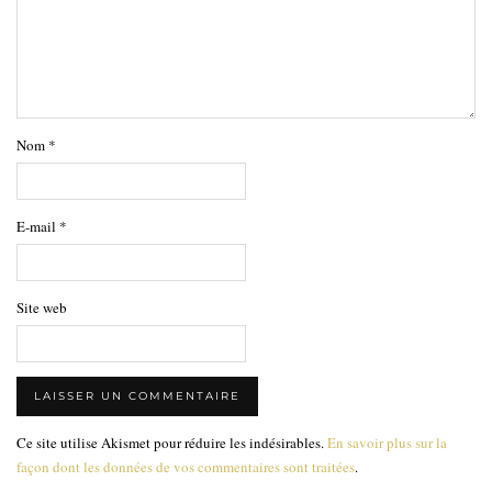
Nom
*
E-mail
*
Site web
Ce site utilise Akismet pour réduire les indésirables.
En savoir plus sur la
façon dont les données de vos commentaires sont traitées
.