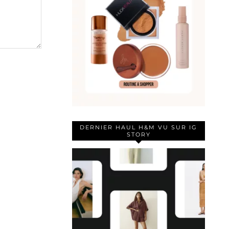
DERNIER HAUL H&M VU SUR IG
STORY