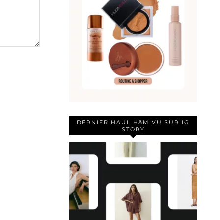
DERNIER HAUL H&M VU SUR IG
STORY