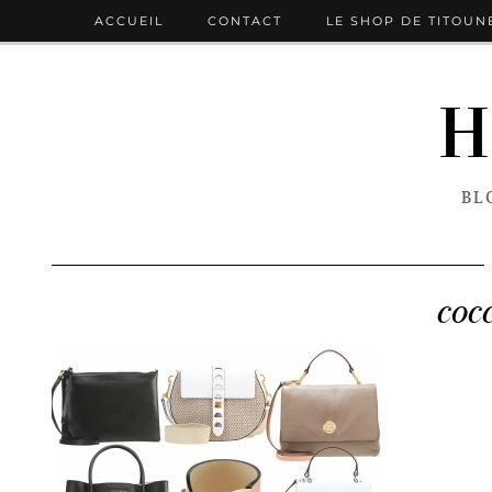
ACCUEIL
CONTACT
LE SHOP DE TITOUN
H
BL
coc