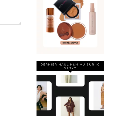
DERNIER HAUL H&M VU SUR IG
STORY