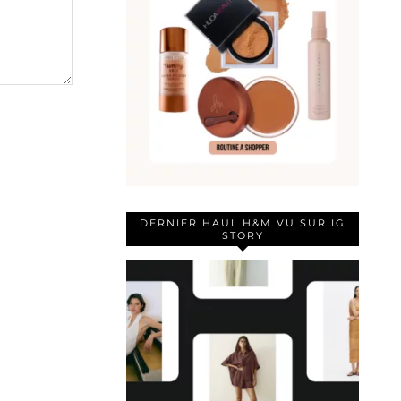
DERNIER HAUL H&M VU SUR IG
STORY