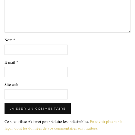
Nom
*
E-mail
*
Site web
Ce site utilise Akismet pour réduire les indésirables.
En savoir plus sur la
façon dont les données de vos commentaires sont traitées
.