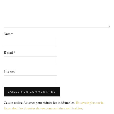
Nom
*
E-mail
*
Site web
Ce site utilise Akismet pour réduire les indésirables.
En savoir plus sur la
façon dont les données de vos commentaires sont traitées
.