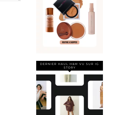
DERNIER HAUL H&M VU SUR IG
STORY