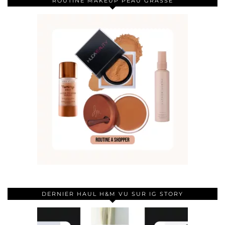
ROUTINE MAKEUP PEAU GRASSE
DERNIER HAUL H&M VU SUR IG STORY