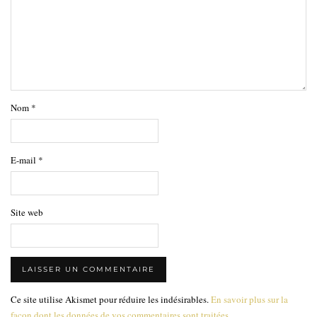
Nom
*
E-mail
*
Site web
Ce site utilise Akismet pour réduire les indésirables.
En savoir plus sur la
façon dont les données de vos commentaires sont traitées
.