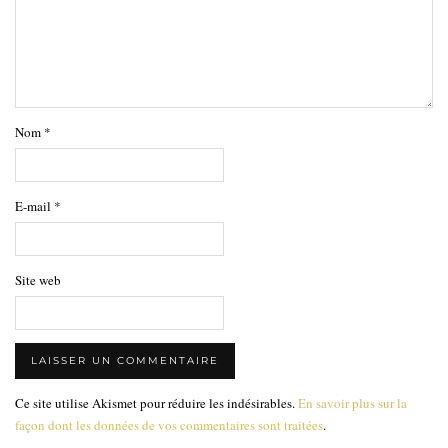
Nom
*
E-mail
*
Site web
Ce site utilise Akismet pour réduire les indésirables.
En savoir plus sur la
façon dont les données de vos commentaires sont traitées
.