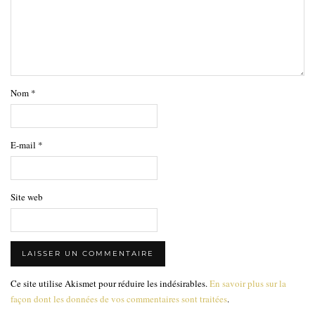
Nom
*
E-mail
*
Site web
Ce site utilise Akismet pour réduire les indésirables.
En savoir plus sur la
façon dont les données de vos commentaires sont traitées
.