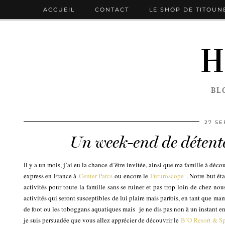
ACCUEIL
CONTACT
LE SHOP DE TITOUN
H
BL
27 S
Un week-end de détent
Il y a un mois, j’ai eu la chance d’être invitée, ainsi que ma famille à déc
express en France à
Center Parcs
ou encore le
Futuroscope
. Notre but ét
activités pour toute la famille sans se ruiner et pas trop loin de chez nou
activités qui seront susceptibles de lui plaire mais parfois, en tant que m
de foot ou les toboggans aquatiques mais je ne dis pas non à un instant e
je suis persuadée que vous allez apprécier de découvrir le
B’O Resort & Sp