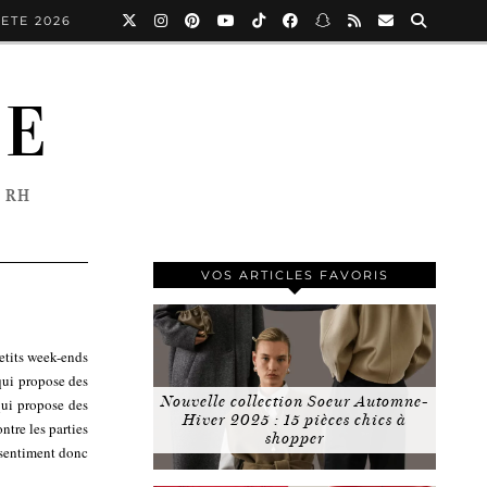
ETE 2026
NE
 RH
VOS ARTICLES FAVORIS
petits week-ends
qui propose des
Nouvelle collection Soeur Automne-
 qui propose des
Hiver 2025 : 15 pièces chics à
ntre les parties
shopper
 sentiment donc