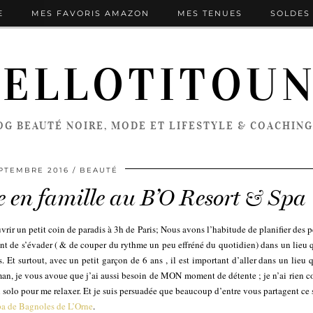
E
MES FAVORIS AMAZON
MES TENUES
SOLDES 
ELLOTITOU
OG BEAUTÉ NOIRE, MODE ET LIFESTYLE & COACHING
EPTEMBRE 2016
BEAUTÉ
e en famille au B’O Resort & Spa
ouvrir un petit coin de paradis à 3h de Paris; Nous avons l’habitude de planifier des 
ant de s’évader ( & de couper du rythme un peu effréné du quotidien) dans un lieu 
s. Et surtout, avec un petit garçon de 6 ans , il est important d’aller dans un lieu
aman, je vous avoue que j’ai aussi besoin de MON moment de détente ; je n’ai rien co
n solo pour me relaxer. Et je suis persuadée que beaucoup d’entre vous partagent ce
a de Bagnoles de L’Orne
.