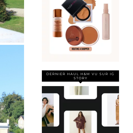
DERNIER HAUL H&M VU SUR IG
STORY