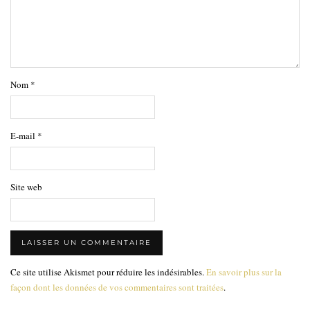
Nom
*
E-mail
*
Site web
Ce site utilise Akismet pour réduire les indésirables.
En savoir plus sur la
façon dont les données de vos commentaires sont traitées
.