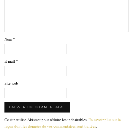
Nom
*
E-mail
*
Site web
Ce site utilise Akismet pour réduire les indésirables.
En savoir plus sur la
façon dont les données de vos commentaires sont traitées
.