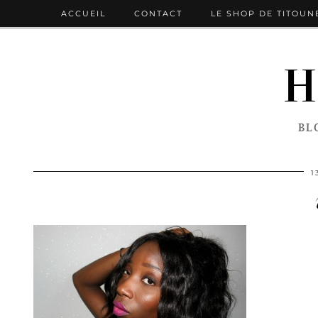
ACCUEIL
CONTACT
LE SHOP DE TITOUN
H
BL
1