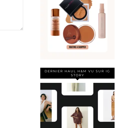
DERNIER HAUL H&M VU SUR IG
STORY