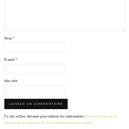
Nom
*
E-mail
*
Site web
Ce site utilise Akismet pour réduire les indésirables.
En savoir plus sur la
façon dont les données de vos commentaires sont traitées
.