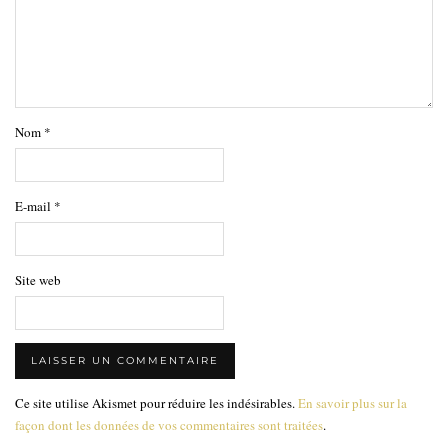
Nom
*
E-mail
*
Site web
Ce site utilise Akismet pour réduire les indésirables.
En savoir plus sur la
façon dont les données de vos commentaires sont traitées
.