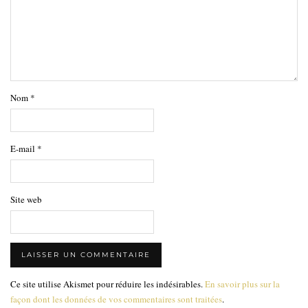
Nom
*
E-mail
*
Site web
Ce site utilise Akismet pour réduire les indésirables.
En savoir plus sur la
façon dont les données de vos commentaires sont traitées
.