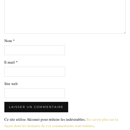
Nom
*
E-mail
*
Site web
Ce site utilise Akismet pour réduire les indésirables.
En savoir plus sur la
façon dont les données de vos commentaires sont traitées
.