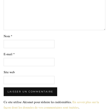
Nom
*
E-mail
*
Site web
Ce site utilise Akismet pour réduire les indésirables.
En savoir plus sur la
façon dont les données de vos commentaires sont traitées
.