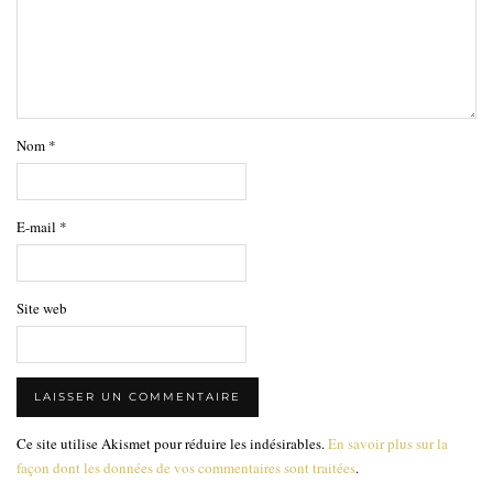
Nom
*
E-mail
*
Site web
Ce site utilise Akismet pour réduire les indésirables.
En savoir plus sur la
façon dont les données de vos commentaires sont traitées
.