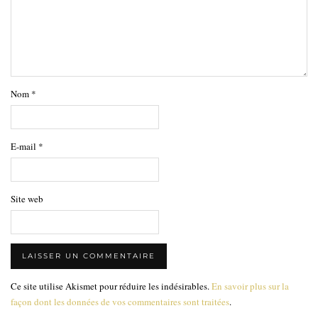
Nom
*
E-mail
*
Site web
Ce site utilise Akismet pour réduire les indésirables.
En savoir plus sur la
façon dont les données de vos commentaires sont traitées
.