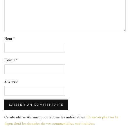
Nom
*
E-mail
*
Site web
Ce site utilise Akismet pour réduire les indésirables.
En savoir plus sur la
façon dont les données de vos commentaires sont traitées
.