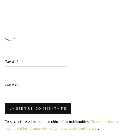
Nom
*
E-mail
*
Site web
Ce site utilise Akismet pour réduire les indésirables.
En savoir plus sur la
façon dont les données de vos commentaires sont traitées
.