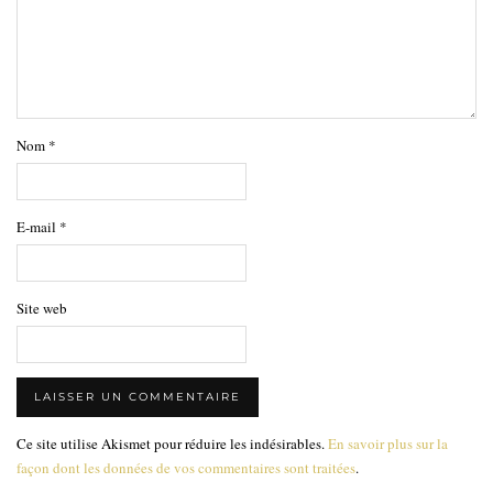
Nom
*
E-mail
*
Site web
Ce site utilise Akismet pour réduire les indésirables.
En savoir plus sur la
façon dont les données de vos commentaires sont traitées
.