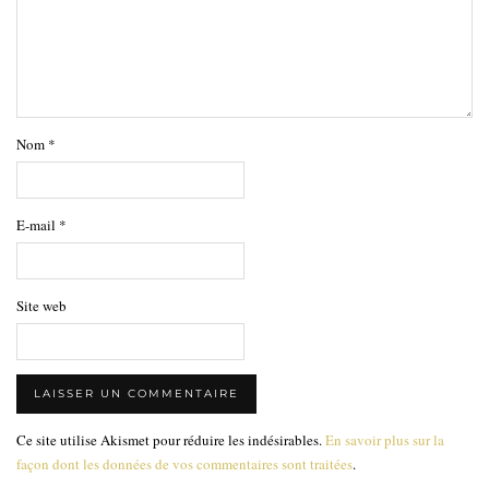
Nom
*
E-mail
*
Site web
Ce site utilise Akismet pour réduire les indésirables.
En savoir plus sur la
façon dont les données de vos commentaires sont traitées
.