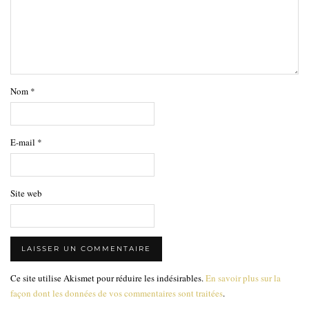
Nom
*
E-mail
*
Site web
Ce site utilise Akismet pour réduire les indésirables.
En savoir plus sur la
façon dont les données de vos commentaires sont traitées
.