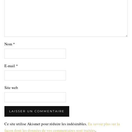
Nom
*
E-mail
*
Site web
Ce site utilise Akismet pour réduire les indésirables.
En savoir plus sur la
façon dont les données de vos commentaires sont traitées
.