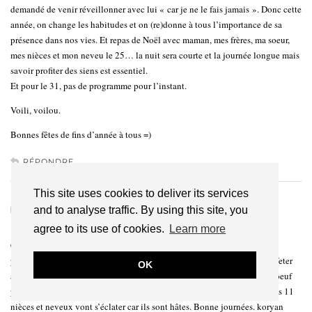
demandé de venir réveillonner avec lui « car je ne le fais jamais ». Donc cette
année, on change les habitudes et on (re)donne à tous l’importance de sa
présence dans nos vies. Et repas de Noël avec maman, mes frères, ma soeur,
mes nièces et mon neveu le 25… la nuit sera courte et la journée longue mais
savoir profiter des siens est essentiel.
Et pour le 31, pas de programme pour l’instant.
Voili, voilou.
Bonnes fêtes de fins d’année à tous =)
RÉPONDRE
This site uses cookies to deliver its services
KORYAN
and to analyse traffic. By using this site, you
18 DÉCEMBRE 2015 / 11 H 54 MIN
agree to its use of cookies.
Learn more
Coucou je ne sais pas si c’est ici qu’il faut laisser un commentaire pour
participer ? Je participe au concours, mon programme de Noel, et de le feter
OK
avec mes freres et soeurs. Au repas crevette foie gras, saumon rotie de boeuf
pomme de terre, haricot, et bûche. Un repas banal, mais je pense que mes 11
nièces et neveux vont s’éclater car ils sont hâtes. Bonne journées. koryan