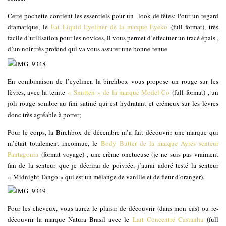
Cette pochette contient les essentiels pour un look de fêtes: Pour un regard
dramatique, le
Fat Liquid Eyeliner de la marque Eyeko
(full format), très
facile d’utilisation pour les novices, il vous permet d’effectuer un tracé épais ,
d’un noir très profond qui va vous assurer une bonne tenue.
En combinaison de l’eyeliner, la birchbox vous propose un rouge sur les
lèvres, avec la teinte
« Smitten » de la marque Model Co
(full format) , un
joli rouge sombre au fini satiné qui est hydratant et crémeux sur les lèvres
donc très agréable à porter;
Pour le corps, la Birchbox de décembre m’a fait découvrir une marque qui
m’était totalement inconnue, le
Body Butter de la marque Ayres senteur
Pantagonia
(format voyage) , une crème onctueuse (je ne suis pas vraiment
fan de la senteur que je décrirai de poivrée, j’aurai adoré testé la senteur
« Midnight Tango » qui est un mélange de vanille et de fleur d’oranger).
Pour les cheveux, vous aurez le plaisir de découvrir (dans mon cas) ou re-
découvrir la marque Natura Brasil avec le
Lait Concentré Castanha
(full