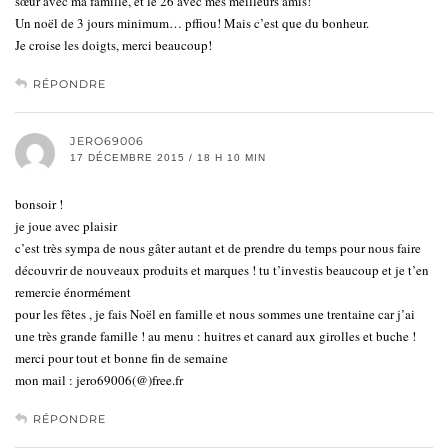
sœur avec ma famille, et le 26 avec mes meilleurs amis!
Un noël de 3 jours minimum… pffiou! Mais c’est que du bonheur.
Je croise les doigts, merci beaucoup!
RÉPONDRE
JERO69006
17 DÉCEMBRE 2015 / 18 H 10 MIN
bonsoir !
je joue avec plaisir
c’est très sympa de nous gâter autant et de prendre du temps pour nous faire
découvrir de nouveaux produits et marques ! tu t’investis beaucoup et je t’en
remercie énormément
pour les fêtes , je fais Noël en famille et nous sommes une trentaine car j’ai
une très grande famille ! au menu : huitres et canard aux girolles et buche !
merci pour tout et bonne fin de semaine
mon mail : jero69006(@)free.fr
RÉPONDRE