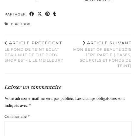
PARTAGER:
BIRCHBOX
ARTICLE PRÉCÉDENT
ARTICLE SUIVANT
LE FOND DE TEINT ECLAT
MON BEST OF BEAUTÉ 2015
PEAU NUE DE THE BODY
-1ÈRE PARTIE ( BASES,
SHOP EST-IL LE MEILLEUR?
SOURCILS ET FONDS DE
TEINT)
Laisser un commentaire
Votre adresse e-mail ne sera pas publiée.
Les champs obligatoires sont
indiqués avec
*
Commentaire
*