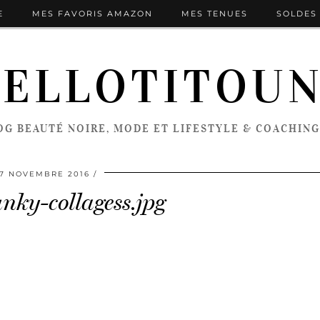
E
MES FAVORIS AMAZON
MES TENUES
SOLDES 
ELLOTITOU
OG BEAUTÉ NOIRE, MODE ET LIFESTYLE & COACHING
17 NOVEMBRE 2016
nky-collagess.jpg