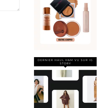
DERNIER HAUL H&M VU SUR IG
STORY