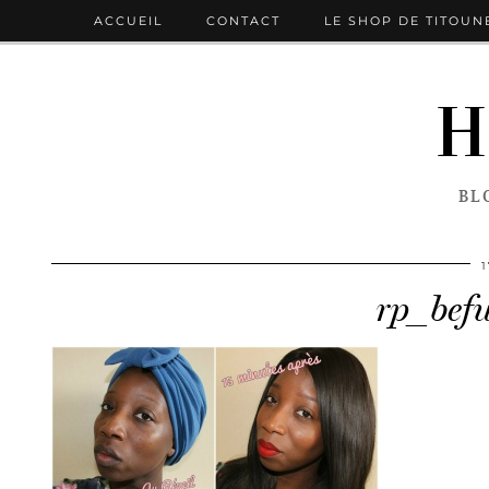
ACCUEIL
CONTACT
LE SHOP DE TITOUN
H
BL
rp_befu