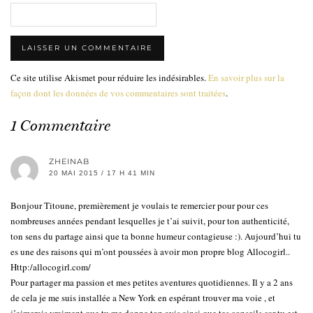
Ce site utilise Akismet pour réduire les indésirables.
En savoir plus sur la
façon dont les données de vos commentaires sont traitées
.
1 Commentaire
ZHEINAB
20 MAI 2015 / 17 H 41 MIN
Bonjour Titoune, premièrement je voulais te remercier pour pour ces
nombreuses années pendant lesquelles je t’ai suivit, pour ton authenticité,
ton sens du partage ainsi que ta bonne humeur contagieuse :). Aujourd’hui tu
es une des raisons qui m’ont poussées à avoir mon propre blog Allocogirl..
Http:/allocogirl.com/
Pour partager ma passion et mes petites aventures quotidiennes. Il y a 2 ans
de cela je me suis installée a New York en espérant trouver ma voie , et
j’aimerais vraiment que tu me donne ton avis ainsi que tes conseils car tu est