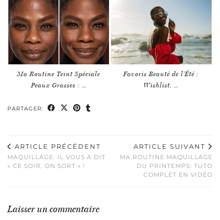
Ma Routine Teint Spéciale
Favoris Beauté de l’Été :
Peaux Grasses : …
Wishlist, …
PARTAGER:
ARTICLE PRÉCÉDENT
ARTICLE SUIVANT
MAQUILLAGE: IL VOUS A DIT
MA ROUTINE MAQUILLAGE
« CE SOIR, ON SORT » !
DU PRINTEMPS: TUTO
COMPLET EN VIDÉO
Laisser un commentaire