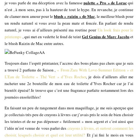
palette « Pro » de Lorac
je vous parle de ma déception avec la fameuse
qui
n’est , à mon sens, pas à la hauteur de tout le hype. En revanche, je continue
blush « raizin » de Mac
de clamer mon amour pour le
, le meilleur blush pour
un rendu naturel si vous avez la peau mate et foncée. En parlant de rendu
naturel, je vous ai d’ailleurs présenté ma routine pour
Un look frais pour le
Gel Genius de Marc Jacobs
printemps
, qui met en vedette le fond de teint
et
le blush Raizin de Mac entre autres.
Toujours dans l’esprit printanier, l’accroc des bons plans pas chers que je suis
a trouvé 2 parfums de Saison ,
« From Zara With Love-Summer Edition » et
L’Eau de Toilette « Thé Vert » d’Yves Rocher
, je dois d’ailleurs aller me
racheter une 2e bouteille de mon eau de toilette d’Yves Rocher car je l’ai
bientôt épuisé! Je trouve que c’est une fragrance parfaite notamment lors des
journées ensoleillées!
En faisant un peu de rangement dans mon maquillage, je me suis aperçue que
je collectais très peu de crayons à lèvres car j’avais pris le soin de bien choisir
les teintes et de ne pas dépenser « futilement » mon argent et c’est ainsi que
l’idée m’est venue de vous parler des
crayons à lèvres, et surtout comment les
choisir, lesquels choisir et quel est leur utilité?
Et j’ai fini le mois en vous