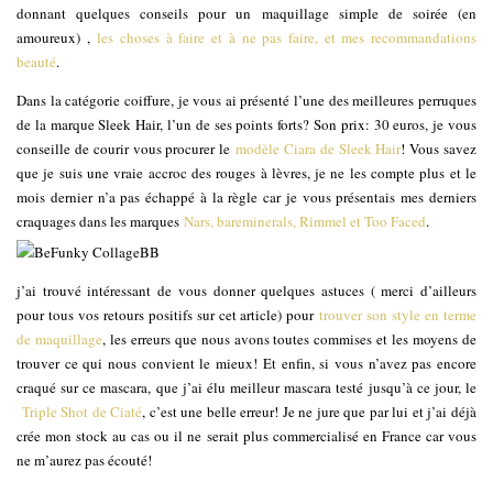
donnant quelques conseils pour un maquillage simple de soirée (en
amoureux) ,
les choses à faire et à ne pas faire, et mes recommandations
beauté
.
Dans la catégorie coiffure, je vous ai présenté l’une des meilleures perruques
de la marque Sleek Hair, l’un de ses points forts? Son prix: 30 euros, je vous
conseille de courir vous procurer le
modèle Ciara de Sleek Hair
! Vous savez
que je suis une vraie accroc des rouges à lèvres, je ne les compte plus et le
mois dernier n’a pas échappé à la règle car je vous présentais mes derniers
craquages dans les marques
Nars, bareminerals, Rimmel et Too Faced
.
j’ai trouvé intéressant de vous donner quelques astuces ( merci d’ailleurs
pour tous vos retours positifs sur cet article) pour
trouver son style en terme
de maquillage
, les erreurs que nous avons toutes commises et les moyens de
trouver ce qui nous convient le mieux! Et enfin, si vous n’avez pas encore
craqué sur ce mascara, que j’ai élu meilleur mascara testé jusqu’à ce jour, le
Triple Shot de Ciaté
, c’est une belle erreur! Je ne jure que par lui et j’ai déjà
crée mon stock au cas ou il ne serait plus commercialisé en France car vous
ne m’aurez pas écouté!