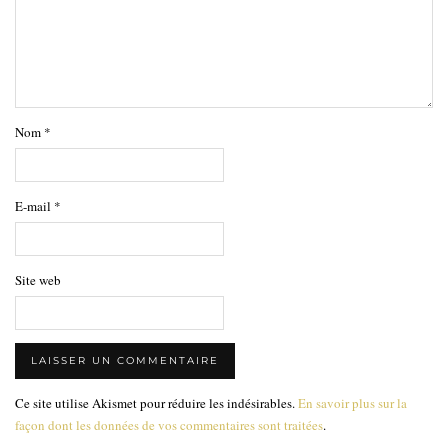
Nom
*
E-mail
*
Site web
Ce site utilise Akismet pour réduire les indésirables.
En savoir plus sur la
façon dont les données de vos commentaires sont traitées
.