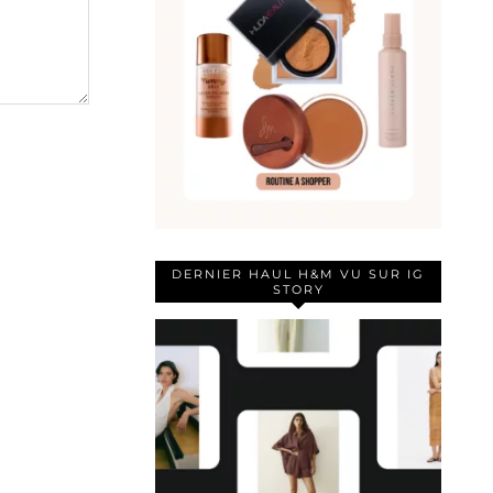
DERNIER HAUL H&M VU SUR IG
STORY