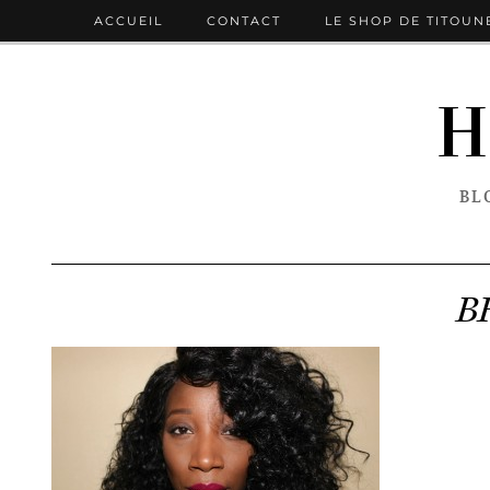
ACCUEIL
CONTACT
LE SHOP DE TITOUN
H
BL
B