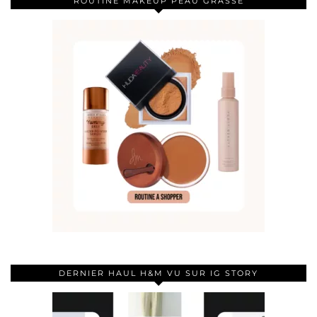
ROUTINE MAKEUP PEAU GRASSE
DERNIER HAUL H&M VU SUR IG STORY