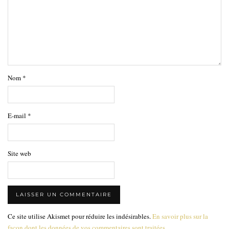
Nom
*
E-mail
*
Site web
Ce site utilise Akismet pour réduire les indésirables.
En savoir plus sur la
façon dont les données de vos commentaires sont traitées
.