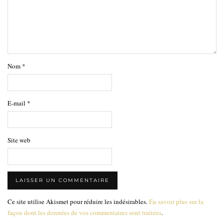
Nom
*
E-mail
*
Site web
Ce site utilise Akismet pour réduire les indésirables.
En savoir plus sur la
façon dont les données de vos commentaires sont traitées
.