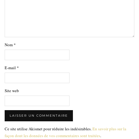
Nom
*
E-mail
*
Site web
Ce site utilise Akismet pour réduire les indésirables.
En savoir plus sur la
façon dont les données de vos commentaires sont traitées
.