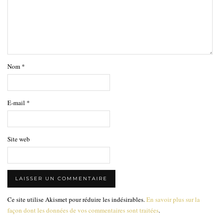
Nom
*
E-mail
*
Site web
Ce site utilise Akismet pour réduire les indésirables.
En savoir plus sur la
façon dont les données de vos commentaires sont traitées
.