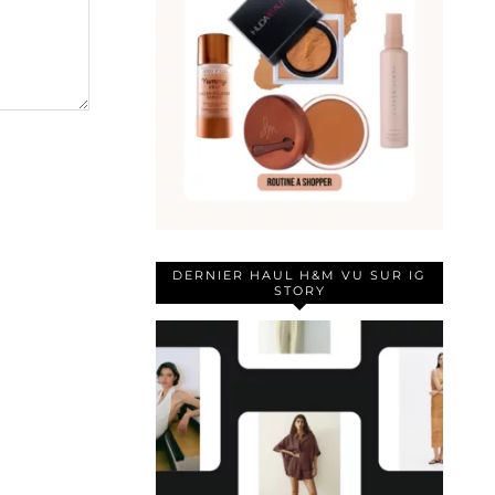
DERNIER HAUL H&M VU SUR IG
STORY