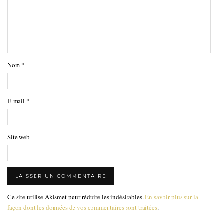
Nom
*
E-mail
*
Site web
Ce site utilise Akismet pour réduire les indésirables.
En savoir plus sur la
façon dont les données de vos commentaires sont traitées
.